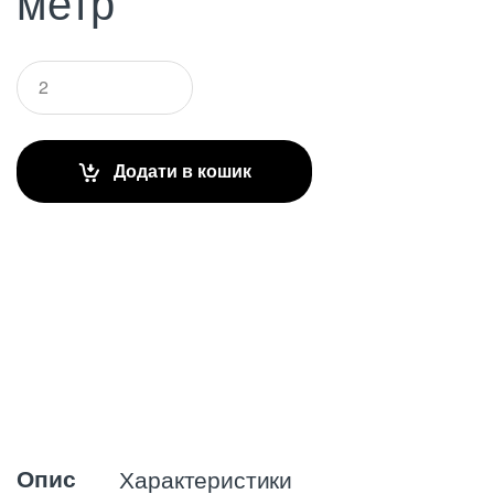
метр
Q
u
a
n
t
Додати в кошик
i
t
y
Опис
Характеристики