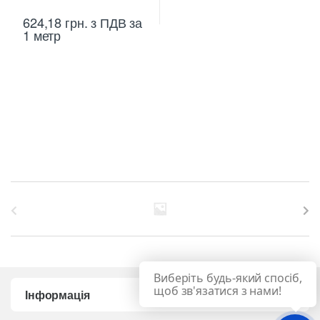
624,18
грн.
з ПДВ
за
1 метр
B
r
a
Виберіть будь-який спосіб,
n
щоб зв'язатися з нами!
Інформація