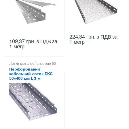
224,34
грн.
з ПДВ
за
109,37
грн.
з ПДВ
за
1 метр
1 метр
Лотки металеві висотою 50
мм
,
Перфоровані лотки
Перфорований
висотою 50 мм
кабельний лоток DKC
50×400 мм L 3 м