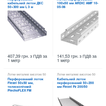
висотою 50 мм
висотою 50 мм
кабельний лоток ДКС
100х50 мм ARDIC AMF 10-
50×300 мм L 3 м
05-06
407,39
грн.
з ПДВ
за
141,53
грн.
з ПДВ
за
1 метр
1 метр
Лотки металеві висотою 50
Лотки металеві висотою 50
мм
,
Перфоровані лотки
мм
,
Перфоровані лотки
Перфорований лоток
Кабельний лоток
висотою 50 мм
,
Перфоровані
висотою 50 мм
Flexel 50х50 мм,
перфорований 50×200
лотки для кабелю
,
Перфоровані лотки
телескопічний
мм Flexel Pz 200/50
телескопічні
PlechoFLEX FM