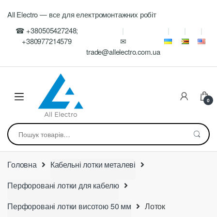
Skip
Skip
All Electro — все для електромонтажних робіт
to
to
navigation
content
☎ +380505427248;
+380977214579
✉
trade@allelectro.com.ua
0
Шукати:
Головна
Кабельні лотки металеві
Перфоровані лотки для кабелю
Перфоровані лотки висотою 50 мм
Лоток