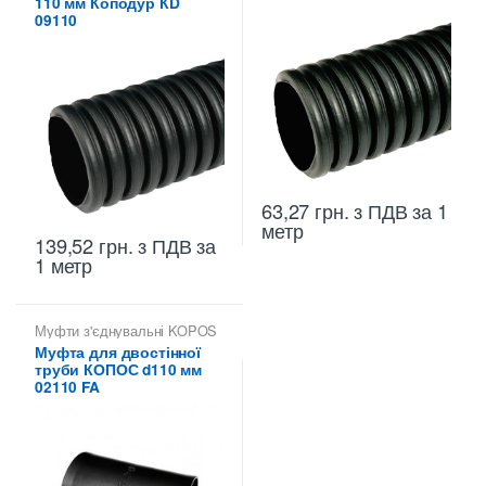
Копофлекс Коподур
Копофлекс Коподур
110 мм Коподур КD
09110
63,27
грн.
з ПДВ
за 1
метр
139,52
грн.
з ПДВ
за
1 метр
Муфти з'єднувальні KOPOS
Муфта для двостінної
труби КОПОС d110 мм
02110 FA