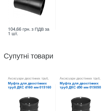
104,66
грн.
з ПДВ
за
1 шт.
Супутні товари
Аксесуари двостінних труб
,
Аксесуари двостінних труб
,
Муфти з'єднувальні ДКС
Муфти з'єднувальні ДКС
Муфта для двостінних
Муфта для двостінних
труб ДКС d160 мм 015160
труб ДКС d50 мм 015050