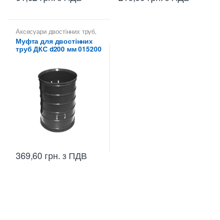
Аксесуари двостінних труб
,
Муфти з'єднувальні ДКС
Муфта для двостінних
труб ДКС d200 мм 015200
369,60
грн.
з ПДВ