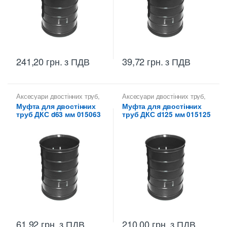
241,20
грн.
з ПДВ
39,72
грн.
з ПДВ
Аксесуари двостінних труб
,
Аксесуари двостінних труб
,
Муфти з'єднувальні ДКС
Муфти з'єднувальні ДКС
Муфта для двостінних
Муфта для двостінних
труб ДКС d63 мм 015063
труб ДКС d125 мм 015125
61,92
грн.
з ПДВ
210,00
грн.
з ПДВ