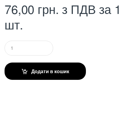
76,00
грн.
з ПДВ
за 1
шт.
Q
u
a
n
t
Додати в кошик
i
t
y