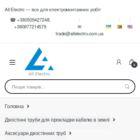
Skip
Skip
All Electro — все для електромонтажних робіт
to
to
navigation
content
☎ +380505427248;
+380977214579
✉
trade@allelectro.com.ua
0
Шукати:
Головна
Двостінні труби для прокладки кабелю в землі
Аксесуари двостінних труб