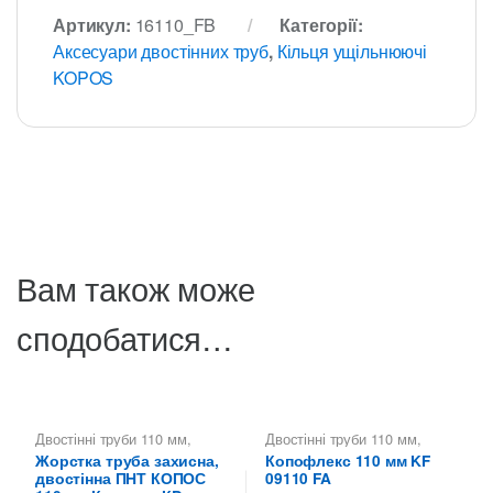
Артикул:
16110_FB
Категорії:
Аксесуари двостінних труб
,
Кільця ущільнюючі
KOPOS
Вам також може
сподобатися…
Двостінні труби 110 мм
,
Двостінні труби 110 мм
,
Коподур КОПОС — жорсткі
Копофлекс КОПОС — гнучкі
Жорстка труба захисна,
Копофлекс 110 мм KF
двостінні труби
,
Труби
двостінні труби
,
Труби
двостінна ПНТ КОПОС
09110 FA
двостінні KOPOS -
двостінні KOPOS -