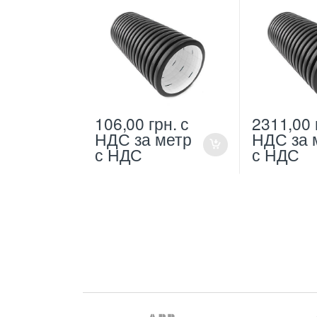
106,00
грн.
с
2311,00
НДС
за метр
НДС
за 
с НДС
с НДС
B