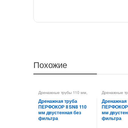
Похожие
Дренажные трубы 110 мм
,
Дренажные тр
Дренажные трубы
Дренажные т
Перфокор
,
Трубы
Перфокор
,
Тр
Дренажная труба
Дренажная 
дренажные гофрированные
дренажные г
ПЕРФОКОР II SN8 110
ПЕРФОКОР I
мм двустенная без
мм двустен
фильтра
фильтра