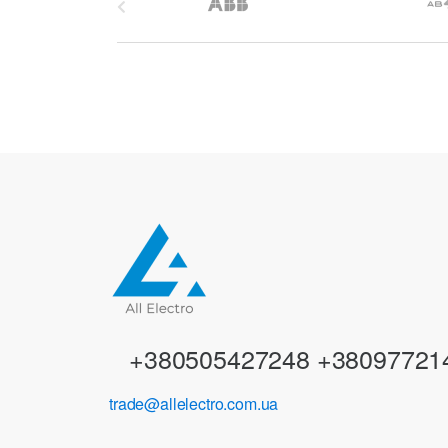
r
a
n
d
s
C
a
r
+380505427248 +38097721
o
trade@allelectro.com.ua
u