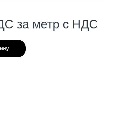
ДС
за метр с НДС
зину