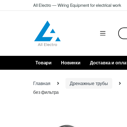
Skip
Skip
All Electro — Wiring Equipment for electrical work
to
to
navigation
content
Sea
for:
Товари
Новинки
Доставка и опла
Главная
Дренажные трубы
без фильтра