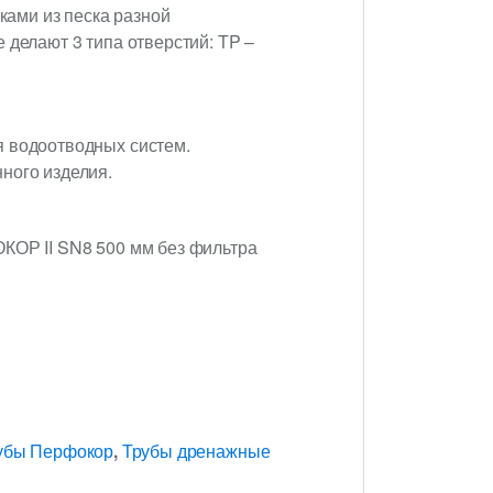
ами из песка разной
 делают 3 типа отверстий: TP –
я водоотводных систем.
ного изделия.
ОКОР II SN8 500 мм без фильтра
убы Перфокор
,
Трубы дренажные