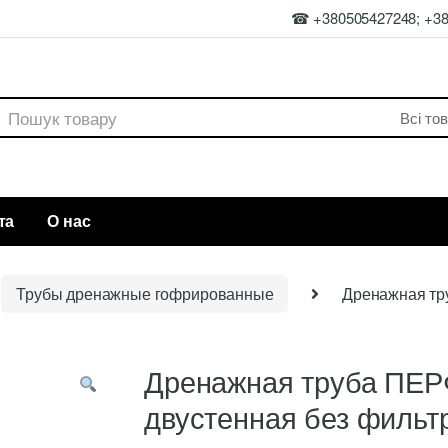
☎ +380505427248; +3
rch
та
О нас
Трубы дренажные гофрированные
Дренажная тр
Дренажная труба ПЕР
двустенная без фильт