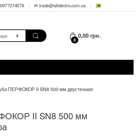
80977214579
✉ trade@allelectro.com.ua
0,00
грн.
0
уба ПЕРФОКОР II SN8 500 мм двустенная
ФОКОР II SN8 500 мм
ра