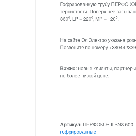
Гофрированную трубу ПЕРФОКОР I
зернистости. Поверх нее засыпаю
360⁰, LP – 220⁰, MP – 120⁰.
На сайте Ол Электро указана роз
Позвоните по номеру +3804423397
Важно
: новые клиенты, партнеры
по более низкой цене.
Артикул:
ПЕРФОКОР II SN8 500
гофрированные