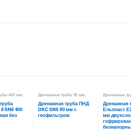
убы 400 мм
,
Дренажные трубы 90 мм
,
Дренажные тр
рубы
Трубы гофрированные
Дренажные тр
убы
дренажные ДКС
,
Трубы
Трубы дренаж
труба
Дренажная труба ПНД
Дренажная 
офрированные
дренажные гофрированные
гофрированн
I SN8 400
DKC SN6 90 мм с
Ельпласт Е2
ная без
геофильтром
мм двухсло
гофрирован
безнапорн