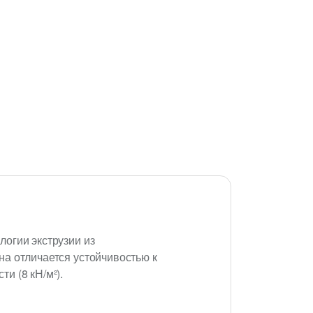
огии экструзии из
а отличается устойчивостью к
и (8 кН/м²).