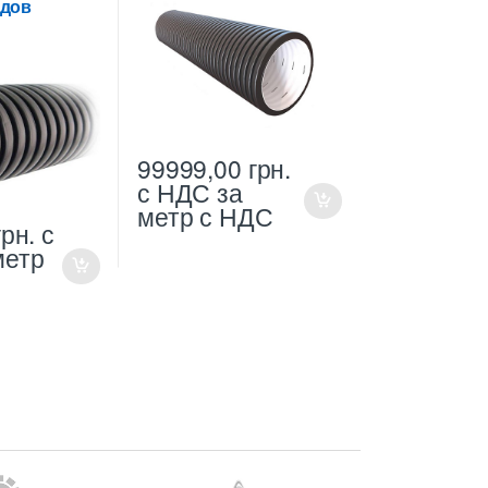
одов
99999,00
грн.
с НДС
за
метр с НДС
грн.
с
метр