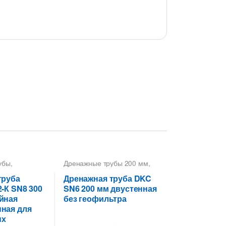
убы
,
Дренажные трубы 200 мм
,
убы 300 мм
,
Трубы гофрированные
ные
дренажные ДКС
,
Трубы
труба
Дренажная труба DKC
ые
дренажные гофрированные
-К SN8 300
SN6 200 мм двустенная
йная
без геофильтра
ная для
ых