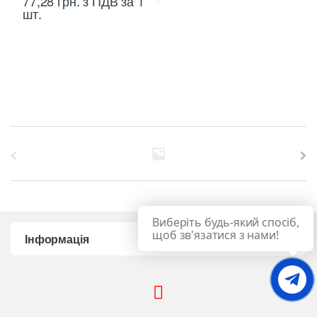
77,28
грн.
з ПДВ
за 1
шт.
B
r
a
Виберіть будь-який спосіб,
n
щоб зв'язатися з нами!
Інформація
d
s