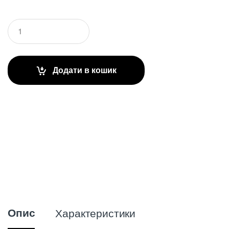
Q
u
a
n
t
Додати в кошик
i
t
y
Опис
Характеристики