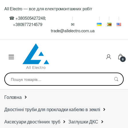
Skip
Skip
All Electro — все для електромонтажних робіт
to
to
navigation
content
☎ +380505427248;
+380977214579
✉
trade@allelectro.com.ua
0
Шукати:
Головна
Двостінні труби для прокладки кабелю в землі
Аксесуари двостінних труб
Заглушки ДКС