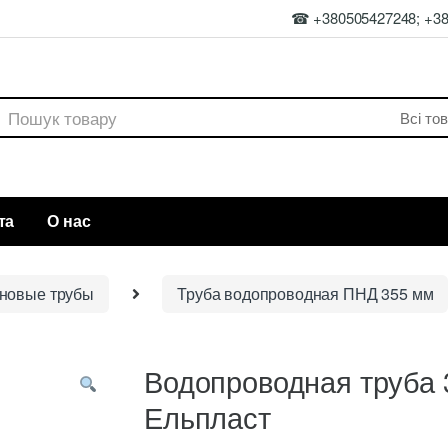
☎ +380505427248; +3
rch
та
О нас
новые трубы
Труба водопроводная ПНД 355 мм
Водопроводная труба
Ельпласт