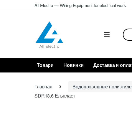
Skip
Skip
All Electro — Wiring Equipment for electrical work
to
to
navigation
content
Sea
for:
Товари
Новинки
Доставка и опла
Главная
Водопроводные полиэтиле
SDR13.6 Ельпласт