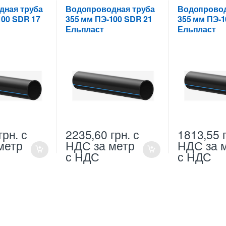
полиэтиленовые трубы
,
полиэтиленов
Труба водопроводная ПНД
Труба водопр
дная труба
Водопроводная труба
Водопровод
355 мм
355 мм
100 SDR 17
355 мм ПЭ-100 SDR 21
355 мм ПЭ-1
Ельпласт
Ельпласт
грн.
с
2235,60
грн.
с
1813,55
метр
НДС
за метр
НДС
за 
с НДС
с НДС