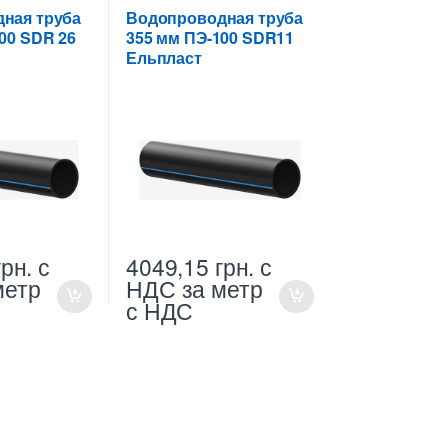
ые трубы
,
355 мм
оводная ПНД
ная труба
Водопроводная труба
00 SDR 26
355 мм ПЭ-100 SDR11
Ельпласт
грн.
с
4049,15
грн.
с
метр
НДС
за метр
с НДС