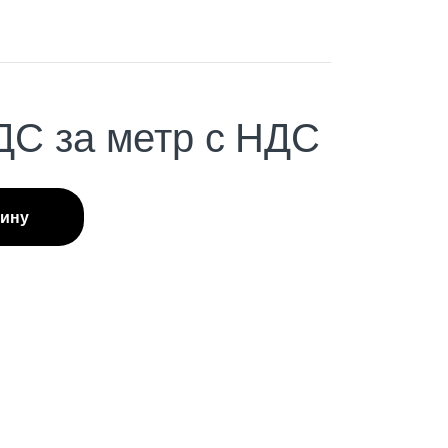
ДС
за метр с НДС
зину