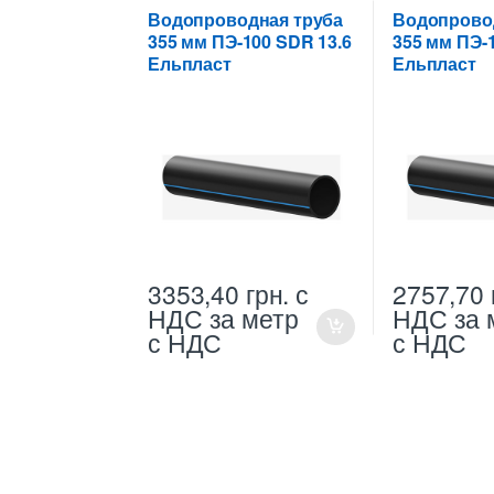
355 мм
355 мм
Водопроводная труба
Водопрово
355 мм ПЭ-100 SDR 13.6
355 мм ПЭ-
Ельпласт
Ельпласт
3353,40
грн.
с
2757,70
НДС
за метр
НДС
за 
с НДС
с НДС