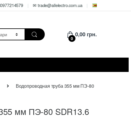
80977214579
✉ trade@allelectro.com.ua
0,00
грн.
0
Водопроводная труба 355 мм ПЭ-80
 355 мм ПЭ-80 SDR13.6