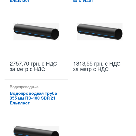
Ельпласт
Ельпласт
2757,70
грн.
с НДС
1813,55
грн.
с НДС
за метр с НДС
за метр с НДС
Водопроводные
полиэтиленовые трубы
,
Водопроводная труба
Труба водопроводная ПНД
355 мм ПЭ-100 SDR 21
355 мм
Ельпласт