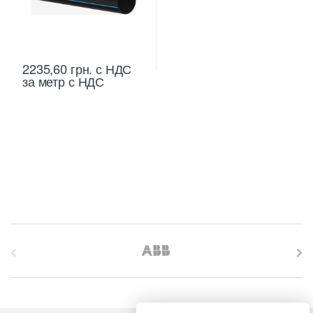
2235,60
грн.
с НДС
за метр с НДС
B
r
a