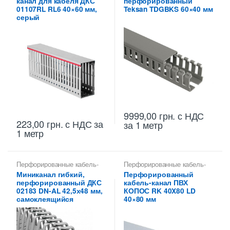
канал для кабеля ДКС
перфорированный
01107RL RL6 40×60 мм,
Teksan TDGBKS 60×40 мм
серый
9999,00
грн.
с НДС
223,00
грн.
с НДС
за
за 1 метр
1 метр
Перфорированные кабель-
Перфорированные кабель-
каналы ПВХ
каналы ПВХ
Миниканал гибкий,
Перфорированный
перфорированный ДКС
кабель-канал ПВХ
02183 DN-AL 42,5х48 мм,
КОПОС RK 40X80 LD
самоклеящийся
40×80 мм