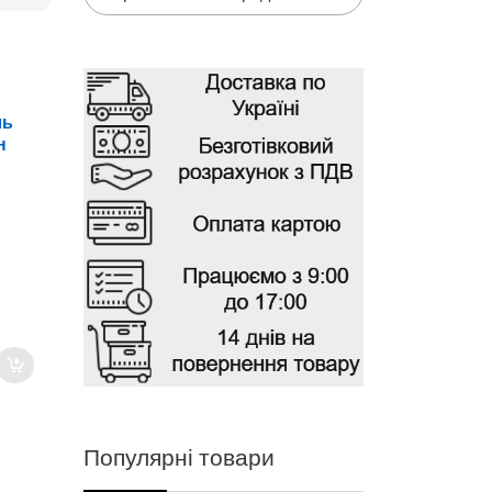
ль
н
Популярні товари