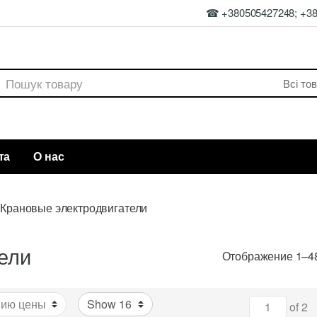
☎ +380505427248; +3
rch
та
О нас
Крановые электродвигатели
ели
Отображение 1–48
of 2