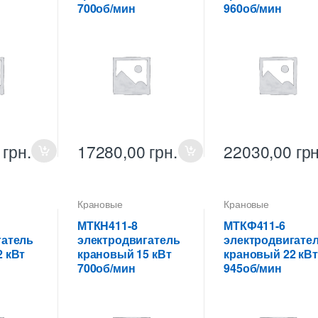
700об/мин
960об/мин
0
грн.
17280,00
грн.
22030,00
грн
Крановые
Крановые
ели
электродвигатели
электродвигатели
МТКH411-8
МТКФ411-6
гатель
электродвигатель
электродвигате
 кВт
крановый 15 кВт
крановый 22 кВт
700об/мин
945об/мин