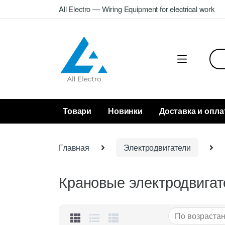
Skip
Skip
All Electro — Wiring Equipment for electrical work
to
to
navigation
content
Sea
for:
Товари
Новинки
Доставка и опла
Главная
Электродвигатели
Крановые электродвигат