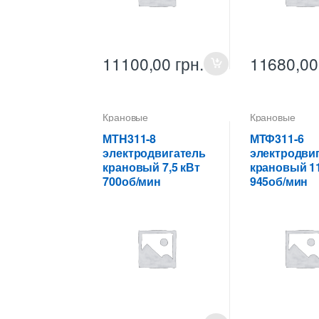
11100,00
грн.
11680,0
Крановые
Крановые
электродвигатели
электродвигат
МТH311-8
МТФ311-6
электродвигатель
электродви
крановый 7,5 кВт
крановый 11
700об/мин
945об/мин