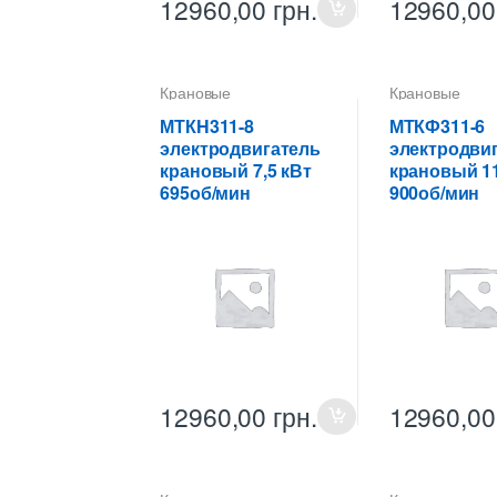
12960,00
грн.
12960,0
Крановые
Крановые
электродвигатели
электродвигат
МТКH311-8
МТКФ311-6
электродвигатель
электродви
крановый 7,5 кВт
крановый 11
695об/мин
900об/мин
12960,00
грн.
12960,0