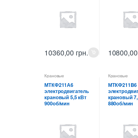
10360,00
грн.
10800,0
Крановые
Крановые
электродвигатели
электродвигат
МТКФ211А6
МТКФ211B6
электродвигатель
электродви
крановый 5,5 кВт
крановый 7,
900об/мин
880об/мин