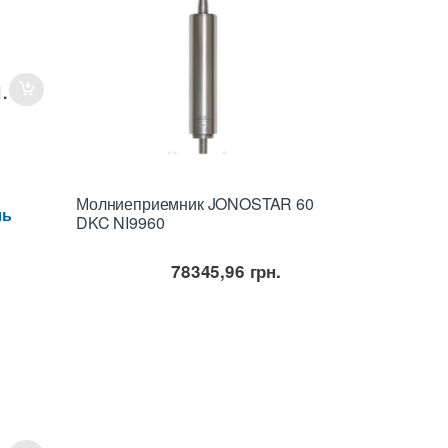
.
Молниеприемник JONOSTAR 60
ль
DKC NI9960
78345,96
грн.