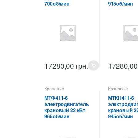
700об/мин
915об/мин
17280,00
грн.
17280,0
Крановые
Крановые
электродвигатели
электродвигат
МТФ411-6
МТКH411-6
электродвигатель
электродви
крановый 22 кВт
крановый 22
965об/мин
945об/мин