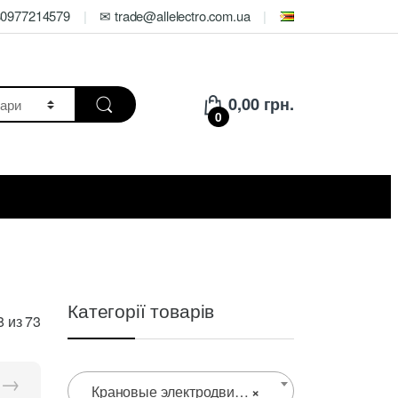
80977214579
✉ trade@allelectro.com.ua
0,00
грн.
0
Категорії товарів
Цены:
 из 73
по
возрастанию
→
Крановые электродвигатели
×