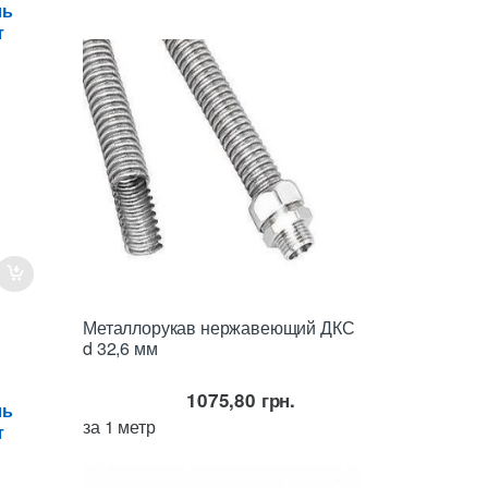
ль
т
Металлорукав нержавеющий ДКС
d 32,6 мм
1075,80
грн.
ль
за 1 метр
т