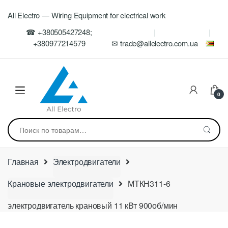
Skip
Skip
All Electro — Wiring Equipment for electrical work
to
to
navigation
content
☎ +380505427248;
+380977214579
✉ trade@allelectro.com.ua
0
Искать:
Главная
Электродвигатели
Крановые электродвигатели
МТКH311-6
электродвигатель крановый 11 кВт 900об/мин