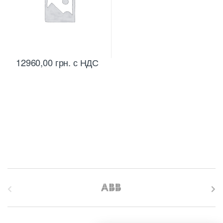
12960,00
грн.
с НДС
B
r