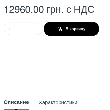
12960,00
грн.
с НДС
Q
В корзину
u
a
n
t
i
t
y
Описание
Характеристики