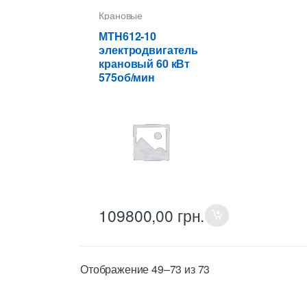
Крановые
электродвигатели
МТH612-10
электродвигатель
крановый 60 кВт
575об/мин
109800,00
грн.
Цены:
Отображение 49–73 из 73
по
возрастанию