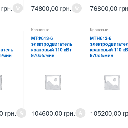
0
грн.
74800,00
грн.
76800,00
грн
Крановые
Крановые
ели
электродвигатели
электродвигатели
МТФ613-6
МТH613-6
электродвигатель
электродвигате
гатель
крановый 110 кВт
крановый 110 кВ
об/мин
970об/мин
970об/мин
00
грн.
104600,00
грн.
105200,00
г