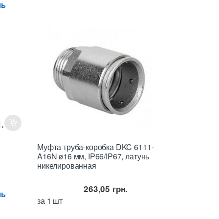
ль
.
Муфта труба-коробка DKC 6111-
A16N ø16 мм, IP66/IP67, латунь
никелированная
263,05
грн.
ль
за 1 шт