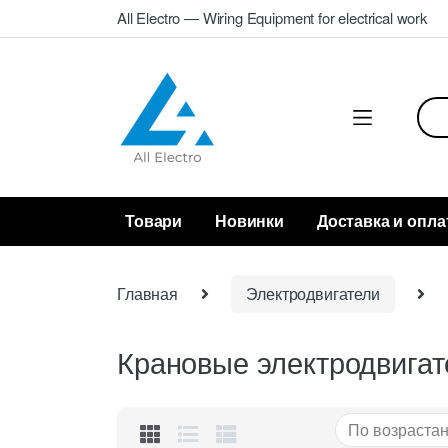
Skip
Skip
All Electro — Wiring Equipment for electrical work
to
to
navigation
content
Sea
for:
Товари
Новинки
Доставка и опла
Главная
Электродвигатели
Крановые электродвигат