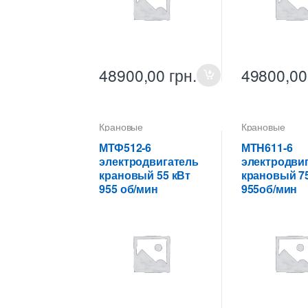
48900,00
грн.
49800,0
Крановые
Крановые
электродвигатели
электродвигат
МТФ512-6
МТH611-6
электродвигатель
электродви
крановый 55 кВт
крановый 75
955 об/мин
955об/мин