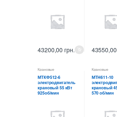
43200,00
грн.
43550,0
Крановые
Крановые
электродвигатели
электродвигат
МТКФ512-6
МТH611-10
электродвигатель
электродви
крановый 55 кВт
крановый 45
925об/мин
570 об/мин