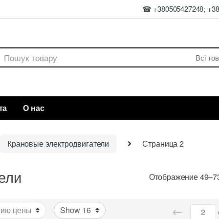
☎ +380505427248; +3
rch
та
О нас
Крановые электродвигатели
Страница 2
ели
Отображение 49–73
←