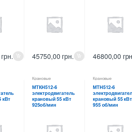
0
грн.
45750,00
грн.
46800,00
грн
Крановые
Крановые
ели
электродвигатели
электродвигатели
МТКH512-6
МТH512-6
гатель
электродвигатель
электродвигате
 кВт
крановый 55 кВт
крановый 55 кВт
925об/мин
955 об/мин