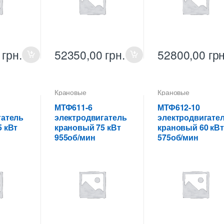
0
грн.
52350,00
грн.
52800,00
грн
Крановые
Крановые
ели
электродвигатели
электродвигатели
МТФ611-6
МТФ612-10
гатель
электродвигатель
электродвигате
 кВт
крановый 75 кВт
крановый 60 кВт
955об/мин
575об/мин