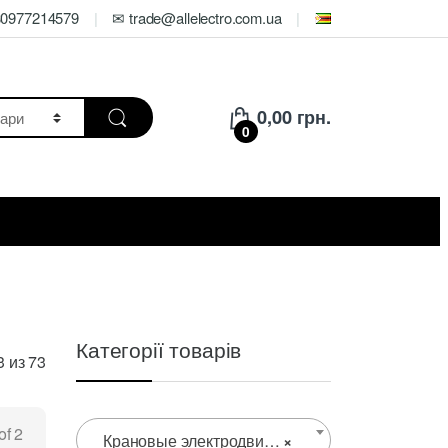
80977214579
✉ trade@allelectro.com.ua
0,00
грн.
0
Категорії товарів
Цены:
 из 73
по
возрастанию
of 2
Крановые электродвигатели
×