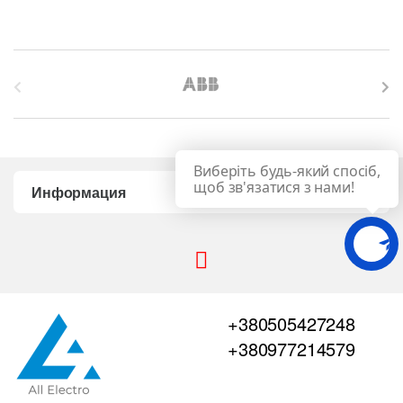
B
r
a
Виберіть будь-який спосіб,
n
щоб зв'язатися з нами!
Информация
d
s
C
+380505427248
a
+380977214579
r