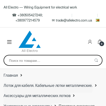
Skip
Skip
All Electro — Wiring Equipment for electrical work
to
to
navigation
content
☎ +380505427248;
+380977214579
✉ trade@allelectro.com.ua
0
Искать:
Главная
Лоток для кабеля. Кабельные лотки металлические.
Аксессуары для металлических лотков
Универсальные аксессуары
Пластина сужающая,