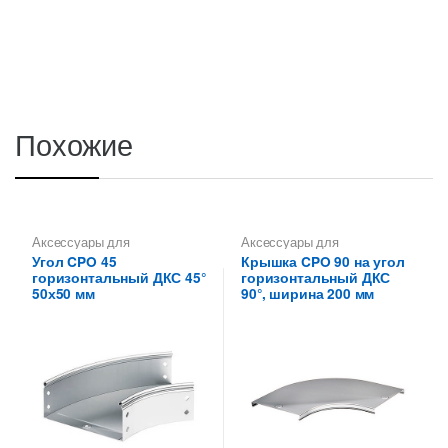
Похожие
Аксессуары для
Аксессуары для
металлических лотков
,
Углы
металлических лотков
,
Угол CPO 45
Крышка CPO 90 на угол
для цельных,
Крышки на повороты,
горизонтальный ДКС 45°
горизонтальный ДКС
перфорированных лотков
ответвители
50х50 мм
90°, ширина 200 мм