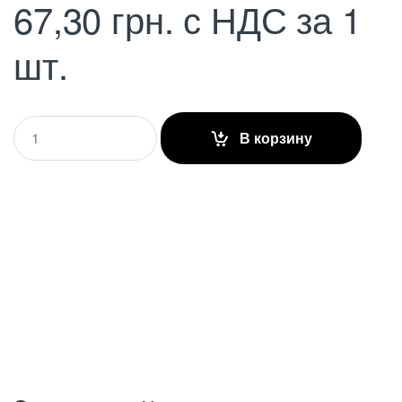
67,30
грн.
с НДС
за 1
шт.
Q
В корзину
u
a
n
t
i
t
y