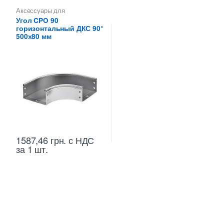
Аксессуары для
металлических лотков
,
Углы
Угол CPO 90
для цельных,
горизонтальный ДКС 90°
перфорированных лотков
500х80 мм
1587,46
грн.
с НДС
за 1 шт.