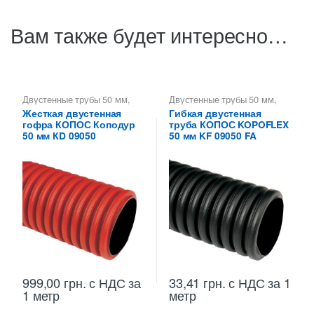
Вам также будет интересно…
Двустенные трубы 50 мм
,
Двустенные трубы 50 мм
,
Двустенные трубы KOPOS -
Двустенные трубы KOPOS -
Жесткая двустенная
Гибкая двустенная
Копофлекс, Коподур
,
Трубы
Копофлекс, Коподур
,
гофра КОПОС Коподур
труба КОПОС KOPOFLEX
Коподур КОПОС жесткие
Копофлекс КОПОС гибкие,
двустенные
двустенные трубы
50 мм КD 09050
50 мм KF 09050 FA
999,00
грн.
с НДС
за
33,41
грн.
с НДС
за 1
1 метр
метр