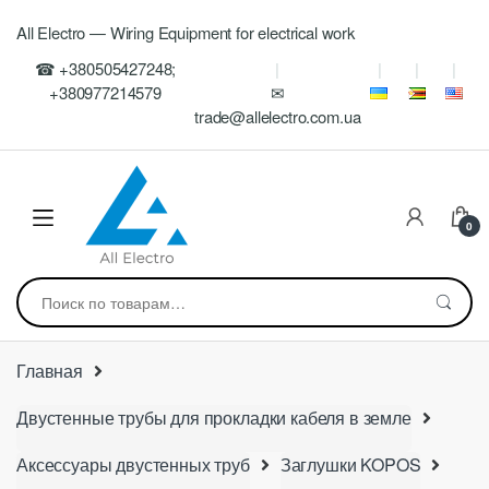
Skip
Skip
All Electro — Wiring Equipment for electrical work
to
to
navigation
content
☎ +380505427248;
+380977214579
✉
trade@allelectro.com.ua
0
Искать:
Главная
Двустенные трубы для прокладки кабеля в земле
Аксессуары двустенных труб
Заглушки KOPOS