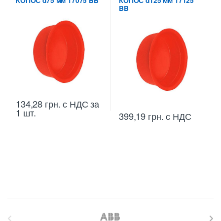
КОПОС d75 мм 17075 BB
КОПОС d125 мм 17125
BB
134,28
грн.
с НДС
за
1 шт.
399,19
грн.
с НДС
B