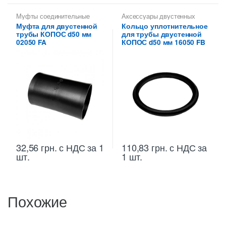
Муфты соединительные
Аксессуары двустенных
KOPOS
труб
,
Кольца
Муфта для двустенной
Кольцо уплотнительное
уплотнительные KOPOS
трубы КОПОС d50 мм
для трубы двустенной
02050 FA
КОПОС d50 мм 16050 FB
32,56
грн.
с НДС
за 1
110,83
грн.
с НДС
за
шт.
1 шт.
Похожие