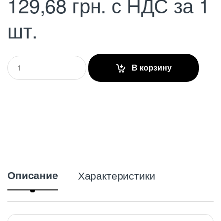
129,68
грн.
с НДС
за 1
шт.
Q
В корзину
u
a
n
t
i
t
y
Описание
Характеристики