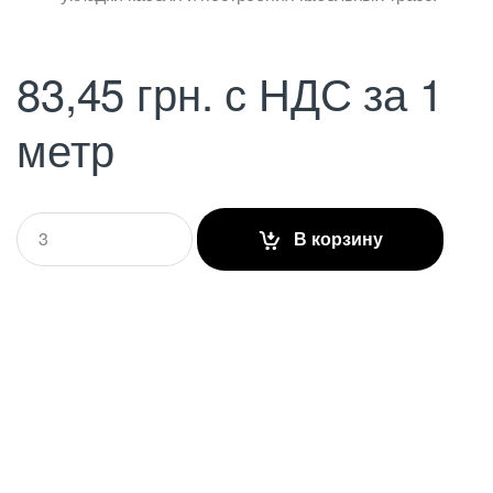
83,45
грн.
с НДС
за 1
метр
Q
В корзину
u
a
n
t
i
t
y