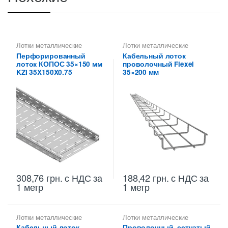
Лотки металлические
Лотки металлические
высотой 35 мм
,
высотой 35 мм
,
Перфорированный
Кабельный лоток
Металлические огнеупорные
Проволочные лотки высотой
лоток КОПОС 35×150 мм
проволочный Flexel
лотки
,
Перфорированные
35 мм
,
Проволочные лотки
лотки высотой 35 мм
для кабеля
KZI 35X150X0.75
35×200 мм
308,76
грн.
с НДС
за
188,42
грн.
с НДС
за
1 метр
1 метр
Лотки металлические
Лотки металлические
высотой 35 мм
,
высотой 35 мм
,
Кабельный лоток
Проволочный, сетчатый