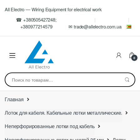
Skip
Skip
All Electro — Wiring Equipment for electrical work
to
to
navigation
content
☎ +380505427248;
+380977214579
✉ trade@allelectro.com.ua
0
Искать:
Главная
Лоток для кабеля. Кабельные лотки металлические.
Неперфорированные лотки под кабель
Неперфорированные лотки высотой 35 мм
Лоток