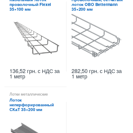
Проволочные лотки высотой
Проволочные лотки высотой
проволочный Flexel
лоток OBO Bettermann
35 мм
,
Проволочные лотки
35 мм
,
Проволочные лотки
для кабеля
для кабеля
35×100 мм
35×200 мм
136,52
грн.
с НДС
за
282,50
грн.
с НДС
за
1 метр
1 метр
Лотки металлические
высотой 35 мм
,
Лоток
Неперфорированные лотки
неперфорированный
высотой 35 мм
СКаТ 35×200 мм