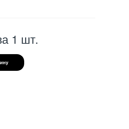
за 1 шт.
зину