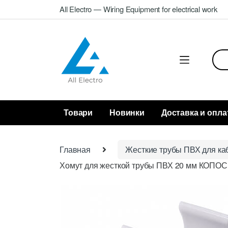
Skip
Skip
All Electro — Wiring Equipment for electrical work
to
to
navigation
content
Sea
for:
Товари
Новинки
Доставка и опла
Главная
Жесткие трубы ПВХ для ка
Хомут для жесткой трубы ПВХ 20 мм КОПОС 