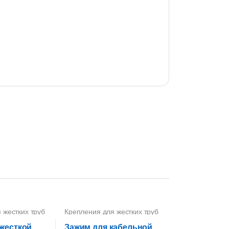
 жестких труб
Крепления для жестких труб
ПВХ
 жесткой
Зажим для кабельной