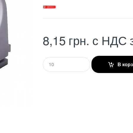
8,15
грн.
с НДС
Q
В кор
u
a
n
t
i
t
y