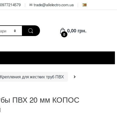
80977214579
✉ trade@allelectro.com.ua
0,00
грн.
0
Крепления для жестких труб ПВХ
рубы ПВХ 20 мм КОПОС
й