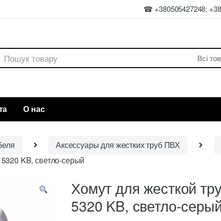
☎ +380505427248; +3
rch
та
О нас
беля
Аксессуары для жестких труб ПВХ
5320 KB, светло-серый
Хомут для жесткой т
5320 KB, светло-серы