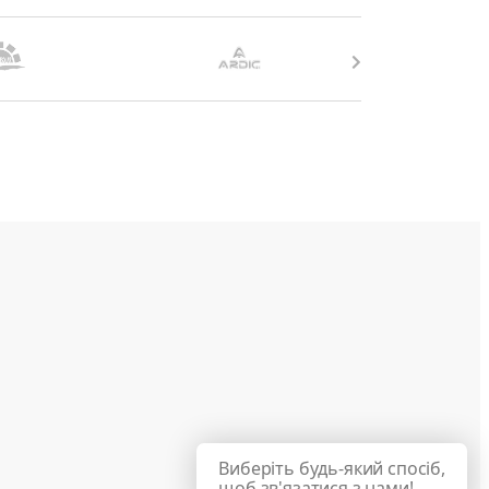
Виберіть будь-який спосіб,
щоб зв'язатися з нами!