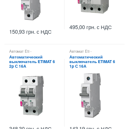
495,00
грн.
с НДС
150,93
грн.
с НДС
Автомат Eti -
Автомат Eti -
Автоматические
Автоматические
Автоматический
Автоматический
выключатели Eti
,
выключатели Eti
,
выключатель ETIMAT 6
выключатель ETIMAT 6
Автоматические
Автоматические
выключатели Etimat
,
выключатели Etimat
,
2p С 16А
1p С 16А
Автоматические
Автоматические
выключатели Etimat 6 (6 kA)
выключатели Etimat 6 (6 kA)
348,30
грн.
с НДС
143,19
грн.
с НДС