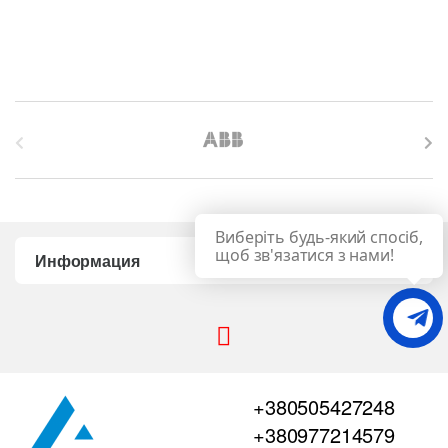
B
r
a
Виберіть будь-який спосіб,
n
щоб зв'язатися з нами!
Информация
d
s
C
+380505427248
a
+380977214579