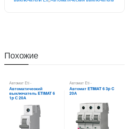
Похожие
Автомат Eti -
Автомат Eti -
Автоматические
Автоматические
Автоматический
Автомат ETIMAT 6 3p C
выключатели Eti
,
выключатели Eti
,
выключатель ETIMAT 6
20А
Автоматические
Автоматические
выключатели Etimat
,
выключатели Etimat
,
1p С 20А
Автоматические
Автоматические
выключатели Etimat 6 (6 kA)
выключатели Etimat 6 (6 kA)