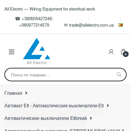
Skip
Skip
All Electro — Wiring Equipment for electrical work
to
to
navigation
content
☎ +380505427248;
+380977214579
✉ trade@allelectro.com.ua
0
Искать:
Главная
Автомат Eti - Автоматические выключатели Eti
Автоматические выключатели Etibreak
Автоматический выключатель ETIBREAK EB2S 160/3LA