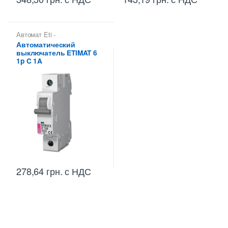
Автомат Eti -
Автоматические
Автоматический
выключатели Eti
,
выключатель ETIMAT 6
Автоматические
выключатели Etimat
,
1p C 1A
Автоматические
выключатели Etimat 6 (6 kA)
278,64
грн.
с НДС