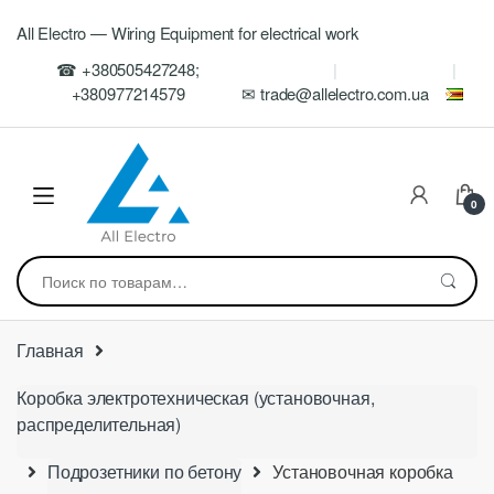
Skip
Skip
All Electro — Wiring Equipment for electrical work
to
to
navigation
content
☎ +380505427248;
+380977214579
✉ trade@allelectro.com.ua
0
Искать:
Главная
Коробка электротехническая (установочная,
распределительная)
Подрозетники по бетону
Установочная коробка