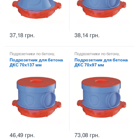
37,18
грн.
38,14
грн.
Подрозетники по бетону
,
Подрозетники по бетону
,
Установочная коробка для
Установочная коробка для
Подрозетник для бетона
Подрозетник для бетона
заливки в бетон ДКС
заливки в бетон ДКС
ДКС 70х137 мм
ДКС 70х97 мм
46,49
грн.
73,08
грн.