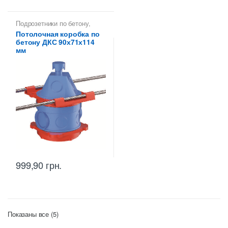
Подрозетники по бетону
,
Установочная коробка для
Потолочная коробка по
заливки в бетон ДКС
бетону ДКС 90х71х114
мм
999,90
грн.
Цены:
Показаны все (5)
по
возрастанию