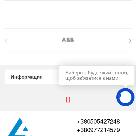
B
r
a
Виберіть будь-який спосіб,
n
Информация
щоб зв'язатися з нами!
d
s
C
+380505427248
a
+380977214579