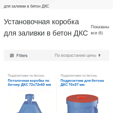
для заливки в бетон ДКС
Установочная коробка
Показаны
для заливки в бетон ДКС
Цены
все (5)
по
возр
Filters
Подрозетники по бетону
,
Подрозетники по бетону
,
Установочная коробка для
Установочная коробка для
Потолочная коробка по
Подрозетник для бетона
заливки в бетон ДКС
заливки в бетон ДКС
бетону ДКС 72х72х65 мм
ДКС 70х57 мм