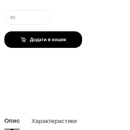
Q
u
a
n
t
Додати в кошик
i
t
y
Опис
Характеристики