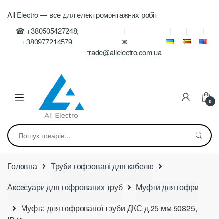
Skip
Skip
All Electro — все для електромонтажних робіт
to
to
navigation
content
☎ +380505427248;
+380977214579
✉
trade@allelectro.com.ua
0
Шукати:
Головна
Труби гофровані для кабелю
Аксесуари для гофрованих труб
Муфти для гофри
Муфта для гофрованої труби ДКС д.25 мм 50825,