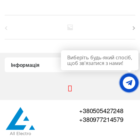
B
r
a
Виберіть будь-який спосіб,
n
щоб зв'язатися з нами!
Інформація
d
s
C
+380505427248
a
+380977214579
r