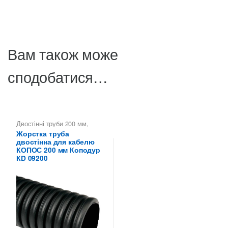
Вам також може
сподобатися…
Двостінні труби 200 мм
,
Коподур КОПОС — жорсткі
Жорстка труба
двостінні труби
,
Труби
двостінна для кабелю
двостінні KOPOS -
Копофлекс Коподур
КОПОС 200 мм Коподур
КD 09200