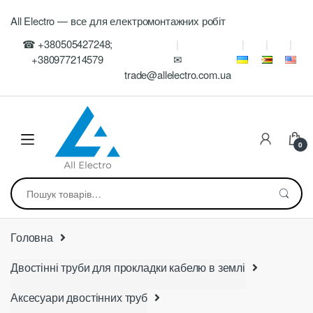
Skip
Skip
All Electro — все для електромонтажних робіт
to
to
navigation
content
☎ +380505427248;
+380977214579
✉
trade@allelectro.com.ua
0
Шукати:
Головна
Двостінні труби для прокладки кабелю в землі
Аксесуари двостінних труб