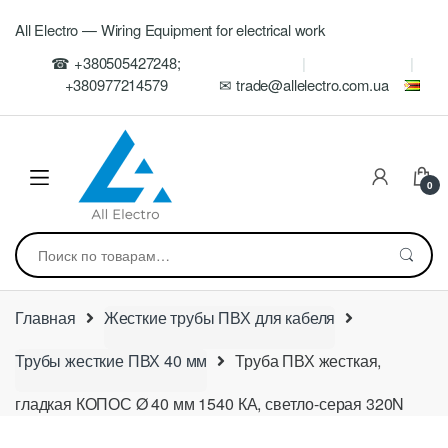
Skip
Skip
All Electro — Wiring Equipment for electrical work
to
to
navigation
content
☎ +380505427248;
+380977214579
✉ trade@allelectro.com.ua
0
Искать:
Главная
Жесткие трубы ПВХ для кабеля
Трубы жесткие ПВХ 40 мм
Труба ПВХ жесткая,
гладкая КОПОС Ø 40 мм 1540 КА, светло-серая 320N