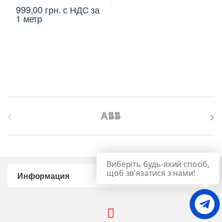
999,00
грн.
с НДС
за
1 метр
B
r
a
Виберіть будь-який спосіб,
n
щоб зв'язатися з нами!
Информация
d
s