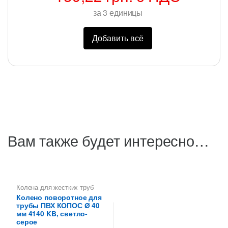
за
3
единицы
Добавить всё
Вам также будет интересно…
Колена для жестких труб
ПВХ
Колено поворотное для
трубы ПВХ КОПОС Ø 40
мм 4140 KB, светло-
серое