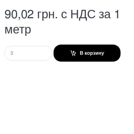
90,02
грн.
с НДС
за 1
метр
Q
В корзину
u
a
n
t
i
t
y