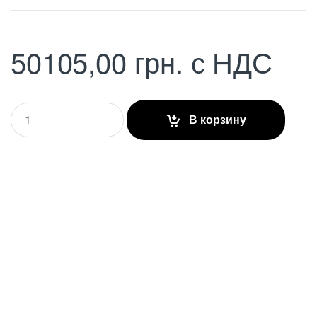
50105,00
грн.
с НДС
Q
В корзину
u
a
n
t
i
t
y