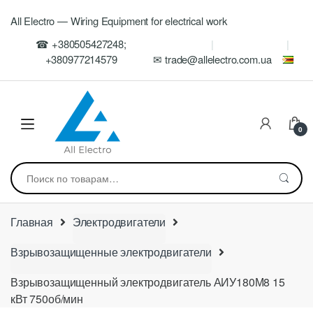
Skip
Skip
All Electro — Wiring Equipment for electrical work
to
to
navigation
content
☎ +380505427248;
+380977214579
✉ trade@allelectro.com.ua
0
Искать:
Главная
Электродвигатели
Взрывозащищенные электродвигатели
Взрывозащищенный электродвигатель АИУ180М8 15
кВт 750об/мин