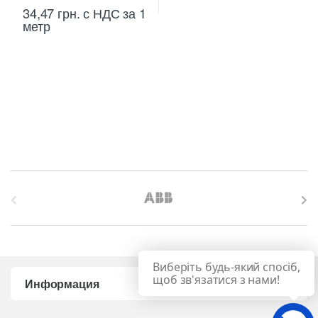
34,47
грн.
с НДС
за 1
метр
B
r
a
Виберіть будь-який спосіб,
n
щоб зв'язатися з нами!
Информация
d