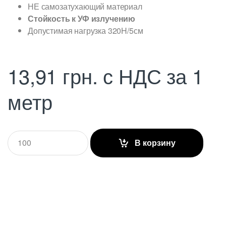
НЕ самозатухающий материал
Стойкость к УФ излучению
Допустимая нагрузка 320H/5см
13,91
грн.
с НДС
за 1
метр
Q
В корзину
u
a
n
t
i
t
y