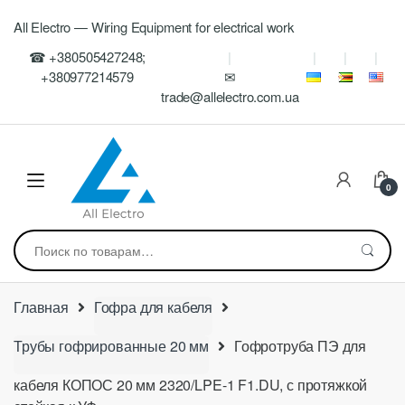
Skip
Skip
All Electro — Wiring Equipment for electrical work
to
to
navigation
content
☎ +380505427248;
+380977214579
✉
trade@allelectro.com.ua
0
Искать:
Главная
Гофра для кабеля
Трубы гофрированные 20 мм
Гофротруба ПЭ для
кабеля КОПОС 20 мм 2320/LPE-1 F1.DU, с протяжкой