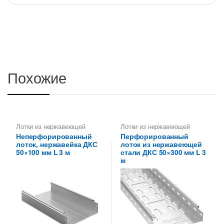
Похожие
Лотки из нержавеющей
Лотки из нержавеющей
стали
,
Лотки металлические
стали
,
Лотки металлические
Неперфорированный
Перфорированный
высотой 50 мм
высотой 50 мм
лоток, нержавейка ДКС
лоток из нержавеющей
50×100 мм L 3 м
стали ДКС 50×300 мм L 3
м