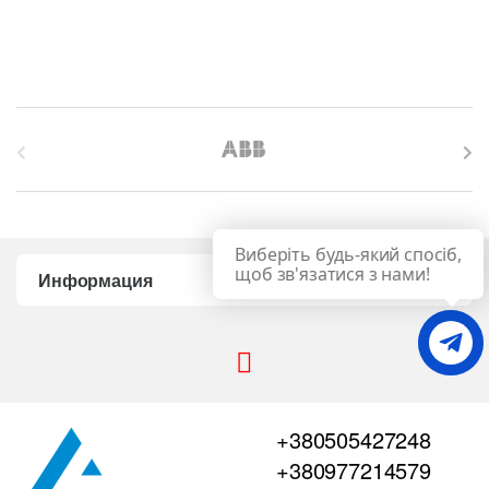
B
r
a
Виберіть будь-який спосіб,
n
щоб зв'язатися з нами!
Информация
d
s
C
+380505427248
a
+380977214579