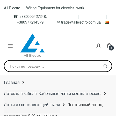
Skip
Skip
All Electro — Wiring Equipment for electrical work
to
to
navigation
content
☎ +380505427248;
+380977214579
✉ trade@allelectro.com.ua
0
Искать:
Главная
Лоток для кабеля. Кабельные лотки металлические.
Лотки из нержавеющей стали
Лестничный лоток,
нержавейка ДКС 80×500 мм