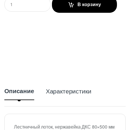
В корзину
u
a
n
t
i
t
y
Описание
Характеристики
Лестничный лоток, нержавейка ДКС 80×500 мм