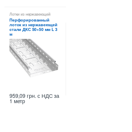
Лотки из нержавеющей
стали
,
Лотки металлические
Перфорированный
высотой 50 мм
лоток из нержавеющей
стали ДКС 50×50 мм L 3
м
959,09
грн.
с НДС
за
1 метр