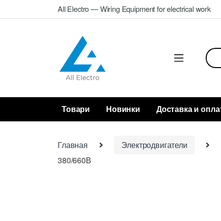
Skip
Skip
All Electro — Wiring Equipment for electrical work
to
to
navigation
content
Sea
for:
Товари
Новинки
Доставка и опла
Главная
Электродвигатели
380/660В