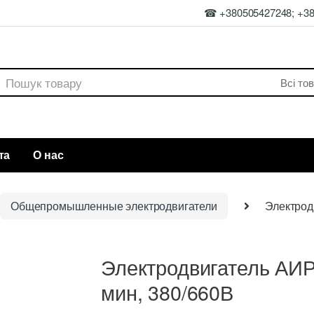
☎ +380505427248; +3
rch
та
О нас
Общепромышленные электродвигатели
Электрод
Электродвигатель АИР
мин, 380/660В