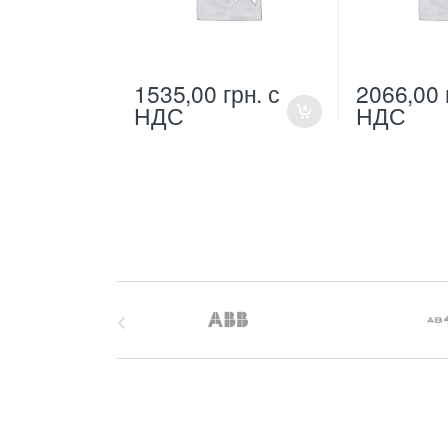
1535,00
грн.
с
2066,00
НДС
НДС
B
r
a
n