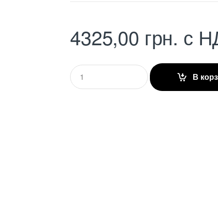
4325,00
грн.
с Н
Q
В кор
u
a
n
t
i
t
y