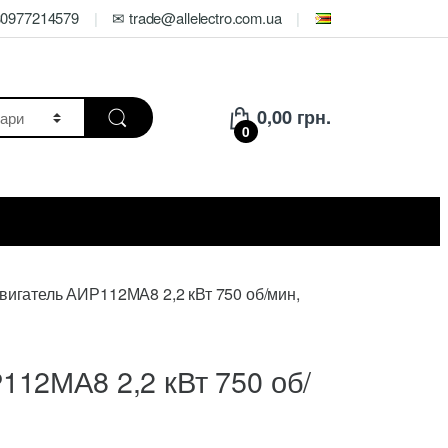
80977214579
✉ trade@allelectro.com.ua
0,00
грн.
0
вигатель АИР112МА8 2,2 кВт 750 об/мин,
112МА8 2,2 кВт 750 об/