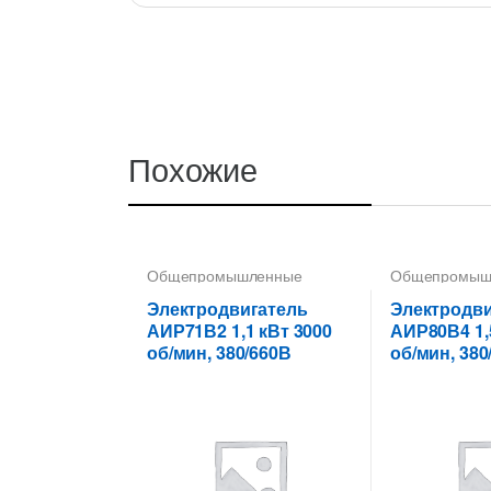
Похожие
Общепромышленные
Общепромыш
электродвигатели
,
электродвига
Электродвигатели
Электродвигатель
Электродви
АИР71В2 1,1 кВт 3000
АИР80В4 1,
об/мин, 380/660В
об/мин, 380