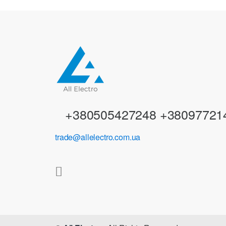
d
s
C
a
r
+380505427248 +38097721
o
trade@allelectro.com.ua
u
s
e
l