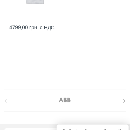
4799,00
грн.
с НДС
B
r
a