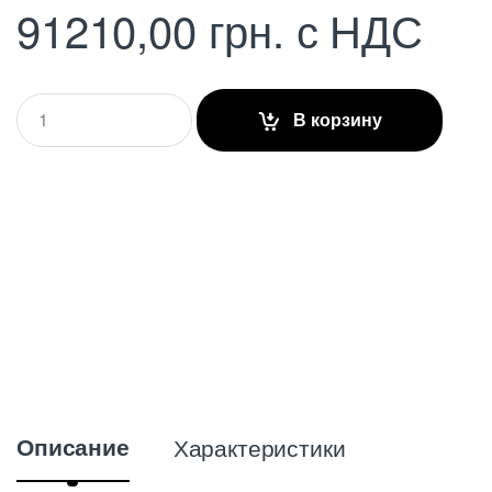
91210,00
грн.
с НДС
Q
В корзину
u
a
n
t
i
t
y
Описание
Характеристики