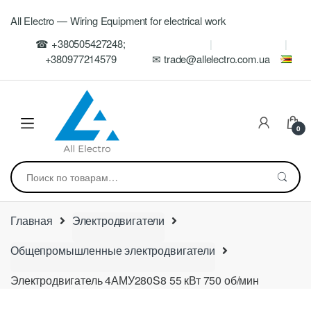
Skip
Skip
All Electro — Wiring Equipment for electrical work
to
to
navigation
content
☎ +380505427248;
+380977214579
✉ trade@allelectro.com.ua
0
Искать:
Главная
Электродвигатели
Общепромышленные электродвигатели
Электродвигатель 4АМУ280S8 55 кВт 750 об/мин