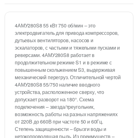
4АМУ280S8 55 кВт 750 об/мин – это
электродвигатель для привода компрессоров,
дутьевых вентиляторов, насосов и
эскалаторов, с частыми и тяжелыми пусками и
реверсами. 4АМУ280S8 работает в
продолжительном режиме S1 и в режиме с
повышенным скольжением S3, выдерживая
механический перегруз. Отличительной чертой
4АМУ280S8 55/750 наличие вводного
устройства, расположенное сверху, что
допускает разворот на 180°. Схема
подключения – звезда/треугольник,
возможность работы на разных напряжениях
от 220В до 660В при частоте 50 и 60Гц.
Степень защищенности – брызги воды и
нетокопроводящая пыль. Из преимуществ –